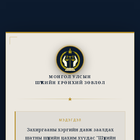
МОНГОЛ УЛСЫН
ШҮҮХИЙН ЕРӨНХИЙ ЗӨВЛӨЛ
МЭДЭГДЭЛ
Захиргааны хэргийн давж заалдах
шатны шүүхийн цахим хуудас "Шүүхийн