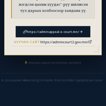
нэгдсэн цахим хуудас"-руу шилжсэн
тул дараах холбоосоор хандана уу.
https://adminappeal.e-court.mn/
https://admincourt2.gov.mn/
ХУУЧИН САЙТ
6
секундын дараа автоматаар шилжинэ
© 2026 ЦАХИМ ХӨГЖИЛ,МЭДЭЭЛЛИЙН ТЕХНОЛОГИЙН УДИРДЛАГЫН ГАЗАР