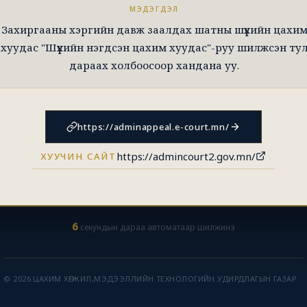
МЭДЭГДЭЛ
Захиргааны хэргийн давж заалдах шатны шүүхийн цахи
хуудас "Шүүхийн нэгдсэн цахим хуудас"-руу шилжсэн ту
дараах холбоосоор хандана уу.
https://adminappeal.e-court.mn/
https://admincourt2.gov.mn/
ХУУЧИН САЙТ
5
секундын дараа автоматаар шилжинэ
© 2026 ЦАХИМ ХӨГЖИЛ,МЭДЭЭЛЛИЙН ТЕХНОЛОГИЙН УДИРДЛАГЫН ГАЗАР