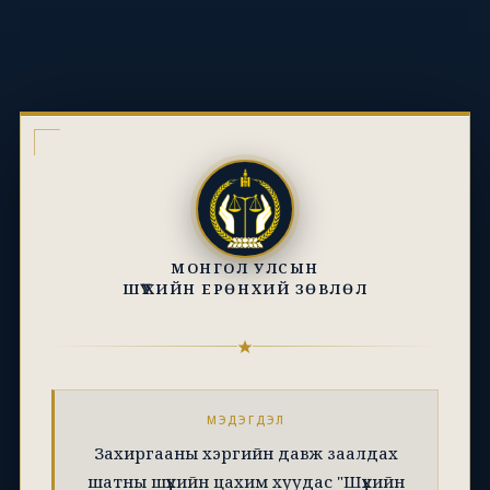
МОНГОЛ УЛСЫН
ШҮҮХИЙН ЕРӨНХИЙ ЗӨВЛӨЛ
МЭДЭГДЭЛ
Захиргааны хэргийн давж заалдах
шатны шүүхийн цахим хуудас "Шүүхийн