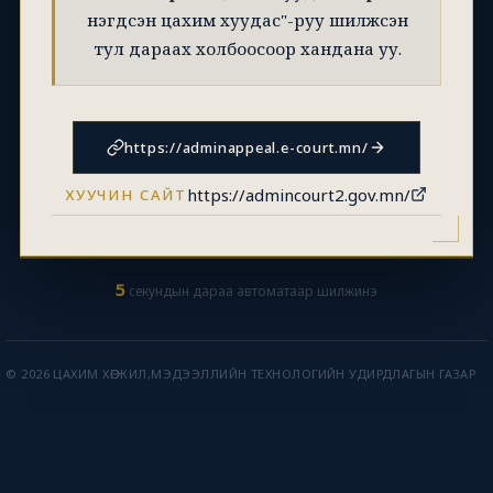
нэгдсэн цахим хуудас"-руу шилжсэн
тул дараах холбоосоор хандана уу.
https://adminappeal.e-court.mn/
https://admincourt2.gov.mn/
ХУУЧИН САЙТ
5
секундын дараа автоматаар шилжинэ
© 2026 ЦАХИМ ХӨГЖИЛ,МЭДЭЭЛЛИЙН ТЕХНОЛОГИЙН УДИРДЛАГЫН ГАЗАР