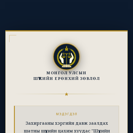
МОНГОЛ УЛСЫН
ШҮҮХИЙН ЕРӨНХИЙ ЗӨВЛӨЛ
МЭДЭГДЭЛ
Захиргааны хэргийн давж заалдах
шатны шүүхийн цахим хуудас "Шүүхийн