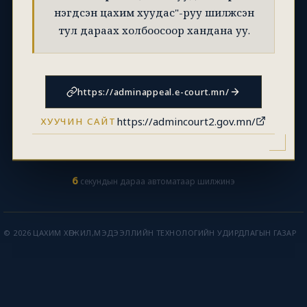
нэгдсэн цахим хуудас"-руу шилжсэн
тул дараах холбоосоор хандана уу.
https://adminappeal.e-court.mn/
https://admincourt2.gov.mn/
ХУУЧИН САЙТ
6
секундын дараа автоматаар шилжинэ
© 2026 ЦАХИМ ХӨГЖИЛ,МЭДЭЭЛЛИЙН ТЕХНОЛОГИЙН УДИРДЛАГЫН ГАЗАР