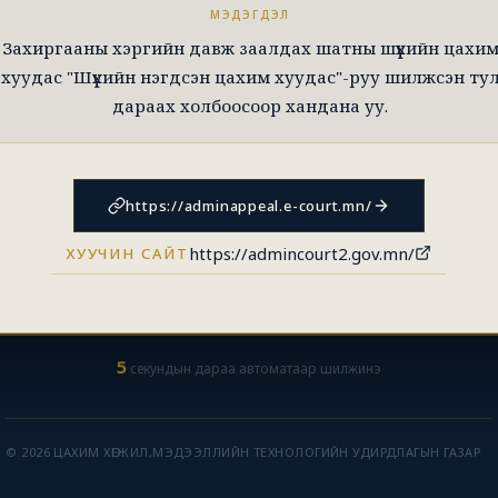
МЭДЭГДЭЛ
Захиргааны хэргийн давж заалдах шатны шүүхийн цахи
хуудас "Шүүхийн нэгдсэн цахим хуудас"-руу шилжсэн ту
дараах холбоосоор хандана уу.
https://adminappeal.e-court.mn/
https://admincourt2.gov.mn/
ХУУЧИН САЙТ
5
секундын дараа автоматаар шилжинэ
© 2026 ЦАХИМ ХӨГЖИЛ,МЭДЭЭЛЛИЙН ТЕХНОЛОГИЙН УДИРДЛАГЫН ГАЗАР