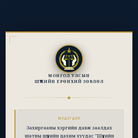
МОНГОЛ УЛСЫН
ШҮҮХИЙН ЕРӨНХИЙ ЗӨВЛӨЛ
МЭДЭГДЭЛ
Захиргааны хэргийн давж заалдах
шатны шүүхийн цахим хуудас "Шүүхийн