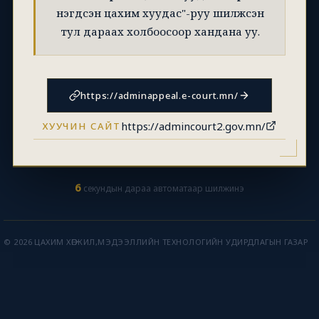
нэгдсэн цахим хуудас"-руу шилжсэн
тул дараах холбоосоор хандана уу.
https://adminappeal.e-court.mn/
https://admincourt2.gov.mn/
ХУУЧИН САЙТ
6
секундын дараа автоматаар шилжинэ
© 2026 ЦАХИМ ХӨГЖИЛ,МЭДЭЭЛЛИЙН ТЕХНОЛОГИЙН УДИРДЛАГЫН ГАЗАР