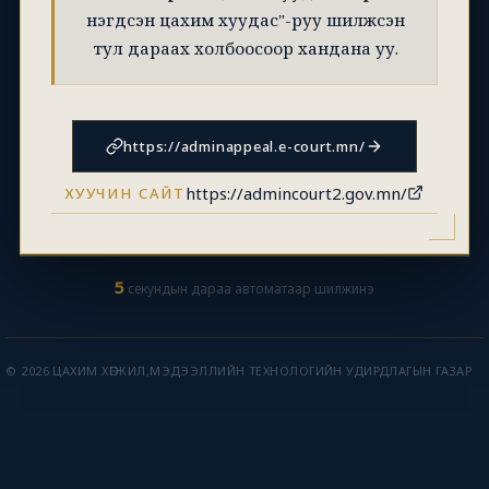
нэгдсэн цахим хуудас"-руу шилжсэн
тул дараах холбоосоор хандана уу.
https://adminappeal.e-court.mn/
https://admincourt2.gov.mn/
ХУУЧИН САЙТ
5
секундын дараа автоматаар шилжинэ
© 2026 ЦАХИМ ХӨГЖИЛ,МЭДЭЭЛЛИЙН ТЕХНОЛОГИЙН УДИРДЛАГЫН ГАЗАР