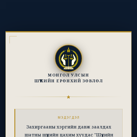
МОНГОЛ УЛСЫН
ШҮҮХИЙН ЕРӨНХИЙ ЗӨВЛӨЛ
МЭДЭГДЭЛ
Захиргааны хэргийн давж заалдах
шатны шүүхийн цахим хуудас "Шүүхийн