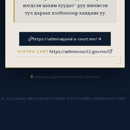
нэгдсэн цахим хуудас"-руу шилжсэн
тул дараах холбоосоор хандана уу.
https://adminappeal.e-court.mn/
https://admincourt2.gov.mn/
ХУУЧИН САЙТ
6
секундын дараа автоматаар шилжинэ
© 2026 ЦАХИМ ХӨГЖИЛ,МЭДЭЭЛЛИЙН ТЕХНОЛОГИЙН УДИРДЛАГЫН ГАЗАР