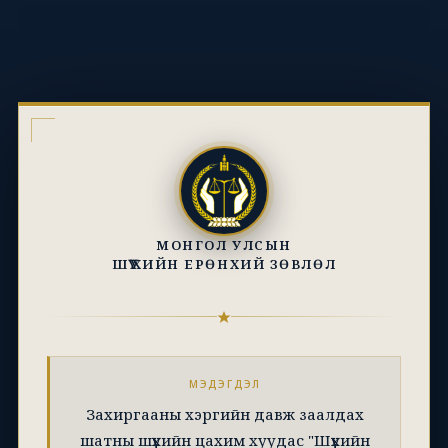
МОНГОЛ УЛСЫН
ШҮҮХИЙН ЕРӨНХИЙ ЗӨВЛӨЛ
МЭДЭГДЭЛ
Захиргааны хэргийн давж заалдах
шатны шүүхийн цахим хуудас "Шүүхийн