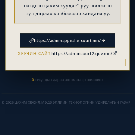
нэгдсэн цахим хуудас"-руу шилжсэн
тул дараах холбоосоор хандана уу.
https://adminappeal.e-court.mn/
https://admincourt2.gov.mn/
ХУУЧИН САЙТ
5
секундын дараа автоматаар шилжинэ
© 2026 ЦАХИМ ХӨГЖИЛ,МЭДЭЭЛЛИЙН ТЕХНОЛОГИЙН УДИРДЛАГЫН ГАЗАР