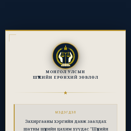
МОНГОЛ УЛСЫН
ШҮҮХИЙН ЕРӨНХИЙ ЗӨВЛӨЛ
МЭДЭГДЭЛ
Захиргааны хэргийн давж заалдах
шатны шүүхийн цахим хуудас "Шүүхийн