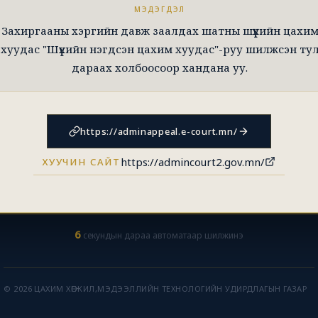
МЭДЭГДЭЛ
Захиргааны хэргийн давж заалдах шатны шүүхийн цахи
хуудас "Шүүхийн нэгдсэн цахим хуудас"-руу шилжсэн ту
дараах холбоосоор хандана уу.
https://adminappeal.e-court.mn/
https://admincourt2.gov.mn/
ХУУЧИН САЙТ
6
секундын дараа автоматаар шилжинэ
© 2026 ЦАХИМ ХӨГЖИЛ,МЭДЭЭЛЛИЙН ТЕХНОЛОГИЙН УДИРДЛАГЫН ГАЗАР