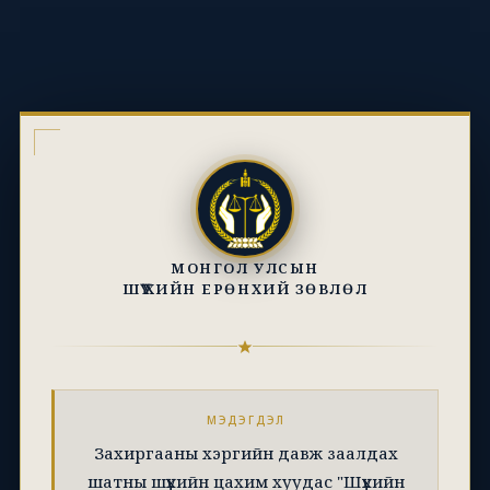
МОНГОЛ УЛСЫН
ШҮҮХИЙН ЕРӨНХИЙ ЗӨВЛӨЛ
МЭДЭГДЭЛ
Захиргааны хэргийн давж заалдах
шатны шүүхийн цахим хуудас "Шүүхийн