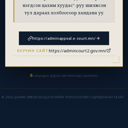
нэгдсэн цахим хуудас"-руу шилжсэн
тул дараах холбоосоор хандана уу.
https://adminappeal.e-court.mn/
https://admincourt2.gov.mn/
ХУУЧИН САЙТ
6
секундын дараа автоматаар шилжинэ
© 2026 ЦАХИМ ХӨГЖИЛ,МЭДЭЭЛЛИЙН ТЕХНОЛОГИЙН УДИРДЛАГЫН ГАЗАР