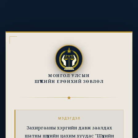
МОНГОЛ УЛСЫН
ШҮҮХИЙН ЕРӨНХИЙ ЗӨВЛӨЛ
МЭДЭГДЭЛ
Захиргааны хэргийн давж заалдах
шатны шүүхийн цахим хуудас "Шүүхийн