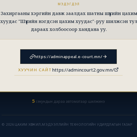
МЭДЭГДЭЛ
Захиргааны хэргийн давж заалдах шатны шүүхийн цахи
хуудас "Шүүхийн нэгдсэн цахим хуудас"-руу шилжсэн ту
дараах холбоосоор хандана уу.
https://adminappeal.e-court.mn/
https://admincourt2.gov.mn/
ХУУЧИН САЙТ
5
секундын дараа автоматаар шилжинэ
© 2026 ЦАХИМ ХӨГЖИЛ,МЭДЭЭЛЛИЙН ТЕХНОЛОГИЙН УДИРДЛАГЫН ГАЗАР