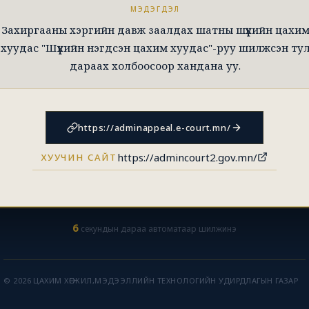
МЭДЭГДЭЛ
Захиргааны хэргийн давж заалдах шатны шүүхийн цахи
хуудас "Шүүхийн нэгдсэн цахим хуудас"-руу шилжсэн ту
дараах холбоосоор хандана уу.
https://adminappeal.e-court.mn/
https://admincourt2.gov.mn/
ХУУЧИН САЙТ
6
секундын дараа автоматаар шилжинэ
© 2026 ЦАХИМ ХӨГЖИЛ,МЭДЭЭЛЛИЙН ТЕХНОЛОГИЙН УДИРДЛАГЫН ГАЗАР