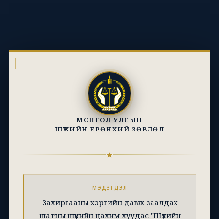
МОНГОЛ УЛСЫН
ШҮҮХИЙН ЕРӨНХИЙ ЗӨВЛӨЛ
МЭДЭГДЭЛ
Захиргааны хэргийн давж заалдах
шатны шүүхийн цахим хуудас "Шүүхийн