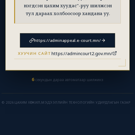
нэгдсэн цахим хуудас"-руу шилжсэн
тул дараах холбоосоор хандана уу.
https://adminappeal.e-court.mn/
https://admincourt2.gov.mn/
ХУУЧИН САЙТ
5
секундын дараа автоматаар шилжинэ
© 2026 ЦАХИМ ХӨГЖИЛ,МЭДЭЭЛЛИЙН ТЕХНОЛОГИЙН УДИРДЛАГЫН ГАЗАР