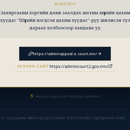
МЭДЭГДЭЛ
Захиргааны хэргийн давж заалдах шатны шүүхийн цахи
хуудас "Шүүхийн нэгдсэн цахим хуудас"-руу шилжсэн ту
дараах холбоосоор хандана уу.
https://adminappeal.e-court.mn/
https://admincourt2.gov.mn/
ХУУЧИН САЙТ
5
секундын дараа автоматаар шилжинэ
© 2026 ЦАХИМ ХӨГЖИЛ,МЭДЭЭЛЛИЙН ТЕХНОЛОГИЙН УДИРДЛАГЫН ГАЗАР