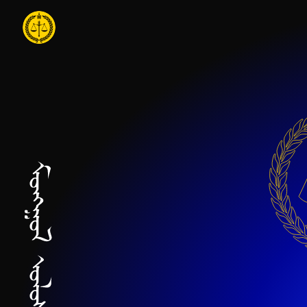
Үндсэн агуулга руу шилжих
Нүүр хуудас