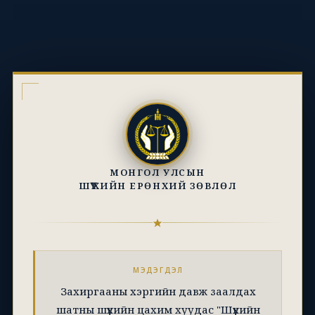
МОНГОЛ УЛСЫН
ШҮҮХИЙН ЕРӨНХИЙ ЗӨВЛӨЛ
МЭДЭГДЭЛ
Захиргааны хэргийн давж заалдах
шатны шүүхийн цахим хуудас "Шүүхийн