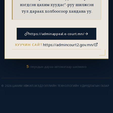
нэгдсэн цахим хуудас"-руу шилжсэн
тул дараах холбоосоор хандана уу.
https://adminappeal.e-court.mn/
https://admincourt2.gov.mn/
ХУУЧИН САЙТ
5
секундын дараа автоматаар шилжинэ
© 2026 ЦАХИМ ХӨГЖИЛ,МЭДЭЭЛЛИЙН ТЕХНОЛОГИЙН УДИРДЛАГЫН ГАЗАР