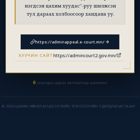
нэгдсэн цахим хуудас"-руу шилжсэн
тул дараах холбоосоор хандана уу.
https://adminappeal.e-court.mn/
https://admincourt2.gov.mn/
ХУУЧИН САЙТ
6
секундын дараа автоматаар шилжинэ
© 2026 ЦАХИМ ХӨГЖИЛ,МЭДЭЭЛЛИЙН ТЕХНОЛОГИЙН УДИРДЛАГЫН ГАЗАР