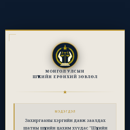
МОНГОЛ УЛСЫН
ШҮҮХИЙН ЕРӨНХИЙ ЗӨВЛӨЛ
МЭДЭГДЭЛ
Захиргааны хэргийн давж заалдах
шатны шүүхийн цахим хуудас "Шүүхийн