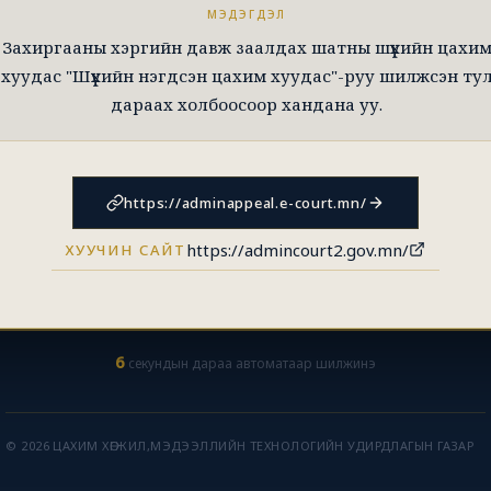
МЭДЭГДЭЛ
Захиргааны хэргийн давж заалдах шатны шүүхийн цахи
хуудас "Шүүхийн нэгдсэн цахим хуудас"-руу шилжсэн ту
дараах холбоосоор хандана уу.
https://adminappeal.e-court.mn/
https://admincourt2.gov.mn/
ХУУЧИН САЙТ
6
секундын дараа автоматаар шилжинэ
© 2026 ЦАХИМ ХӨГЖИЛ,МЭДЭЭЛЛИЙН ТЕХНОЛОГИЙН УДИРДЛАГЫН ГАЗАР