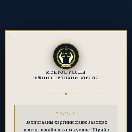
МОНГОЛ УЛСЫН
ШҮҮХИЙН ЕРӨНХИЙ ЗӨВЛӨЛ
МЭДЭГДЭЛ
Захиргааны хэргийн давж заалдах
шатны шүүхийн цахим хуудас "Шүүхийн