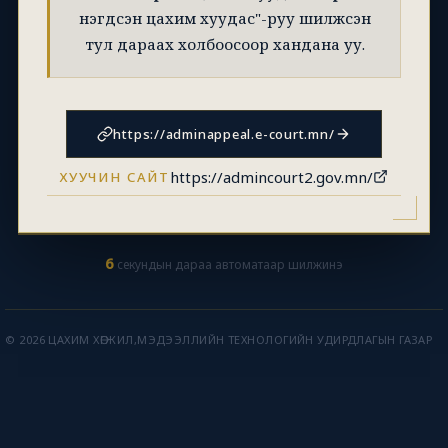
нэгдсэн цахим хуудас"-руу шилжсэн
тул дараах холбоосоор хандана уу.
https://adminappeal.e-court.mn/
https://admincourt2.gov.mn/
ХУУЧИН САЙТ
6
секундын дараа автоматаар шилжинэ
© 2026 ЦАХИМ ХӨГЖИЛ,МЭДЭЭЛЛИЙН ТЕХНОЛОГИЙН УДИРДЛАГЫН ГАЗАР