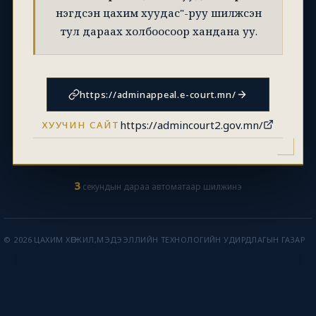
нэгдсэн цахим хуудас"-руу шилжсэн
тул дараах холбоосоор хандана уу.
https://adminappeal.e-court.mn/
https://admincourt2.gov.mn/
ХУУЧИН САЙТ
2
секундын дараа автоматаар шилжинэ
© 2026 ЦАХИМ ХӨГЖИЛ,МЭДЭЭЛЛИЙН ТЕХНОЛОГИЙН УДИРДЛАГЫН ГАЗАР