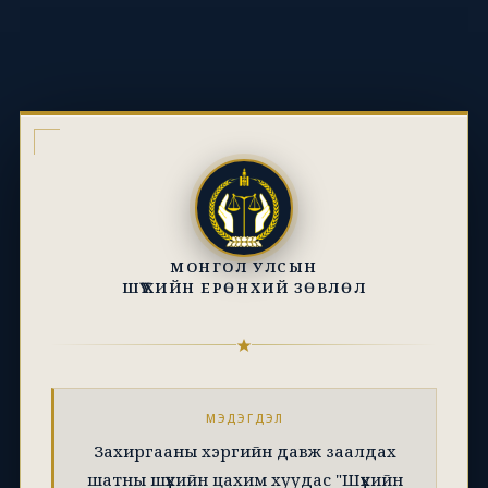
МОНГОЛ УЛСЫН
ШҮҮХИЙН ЕРӨНХИЙ ЗӨВЛӨЛ
МЭДЭГДЭЛ
Захиргааны хэргийн давж заалдах
шатны шүүхийн цахим хуудас "Шүүхийн