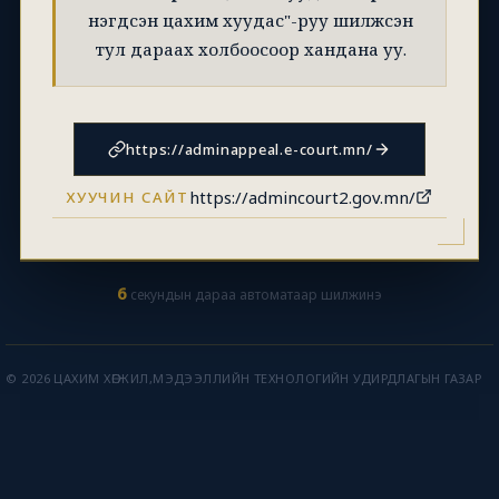
нэгдсэн цахим хуудас"-руу шилжсэн
тул дараах холбоосоор хандана уу.
https://adminappeal.e-court.mn/
https://admincourt2.gov.mn/
ХУУЧИН САЙТ
6
секундын дараа автоматаар шилжинэ
© 2026 ЦАХИМ ХӨГЖИЛ,МЭДЭЭЛЛИЙН ТЕХНОЛОГИЙН УДИРДЛАГЫН ГАЗАР