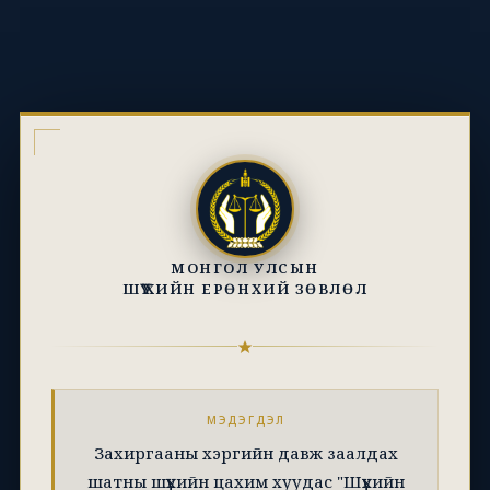
МОНГОЛ УЛСЫН
ШҮҮХИЙН ЕРӨНХИЙ ЗӨВЛӨЛ
МЭДЭГДЭЛ
Захиргааны хэргийн давж заалдах
шатны шүүхийн цахим хуудас "Шүүхийн