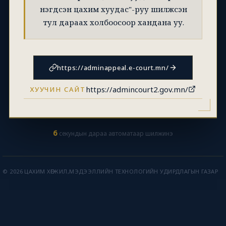
нэгдсэн цахим хуудас"-руу шилжсэн
тул дараах холбоосоор хандана уу.
https://adminappeal.e-court.mn/
https://admincourt2.gov.mn/
ХУУЧИН САЙТ
6
секундын дараа автоматаар шилжинэ
© 2026 ЦАХИМ ХӨГЖИЛ,МЭДЭЭЛЛИЙН ТЕХНОЛОГИЙН УДИРДЛАГЫН ГАЗАР