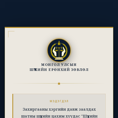
МОНГОЛ УЛСЫН
ШҮҮХИЙН ЕРӨНХИЙ ЗӨВЛӨЛ
МЭДЭГДЭЛ
Захиргааны хэргийн давж заалдах
шатны шүүхийн цахим хуудас "Шүүхийн