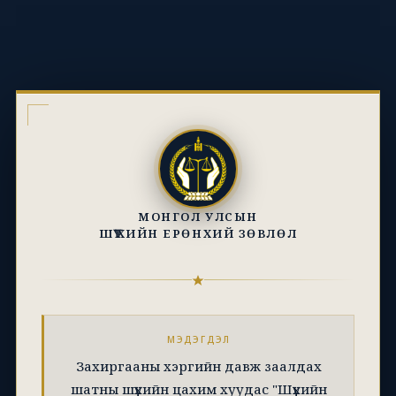
МОНГОЛ УЛСЫН
ШҮҮХИЙН ЕРӨНХИЙ ЗӨВЛӨЛ
МЭДЭГДЭЛ
Захиргааны хэргийн давж заалдах
шатны шүүхийн цахим хуудас "Шүүхийн