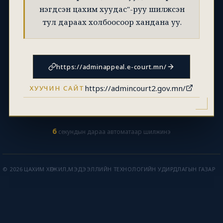
нэгдсэн цахим хуудас"-руу шилжсэн
тул дараах холбоосоор хандана уу.
https://adminappeal.e-court.mn/
https://admincourt2.gov.mn/
ХУУЧИН САЙТ
6
секундын дараа автоматаар шилжинэ
© 2026 ЦАХИМ ХӨГЖИЛ,МЭДЭЭЛЛИЙН ТЕХНОЛОГИЙН УДИРДЛАГЫН ГАЗАР