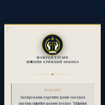
МОНГОЛ УЛСЫН
ШҮҮХИЙН ЕРӨНХИЙ ЗӨВЛӨЛ
МЭДЭГДЭЛ
Захиргааны хэргийн давж заалдах
шатны шүүхийн цахим хуудас "Шүүхийн