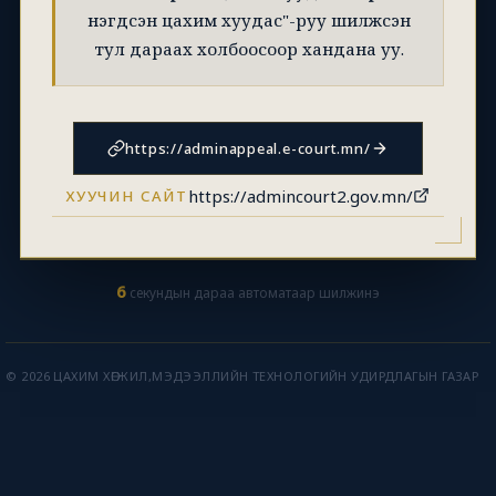
нэгдсэн цахим хуудас"-руу шилжсэн
тул дараах холбоосоор хандана уу.
https://adminappeal.e-court.mn/
https://admincourt2.gov.mn/
ХУУЧИН САЙТ
6
секундын дараа автоматаар шилжинэ
© 2026 ЦАХИМ ХӨГЖИЛ,МЭДЭЭЛЛИЙН ТЕХНОЛОГИЙН УДИРДЛАГЫН ГАЗАР