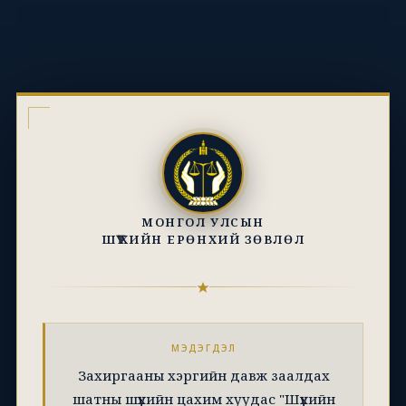
МОНГОЛ УЛСЫН
ШҮҮХИЙН ЕРӨНХИЙ ЗӨВЛӨЛ
МЭДЭГДЭЛ
Захиргааны хэргийн давж заалдах
шатны шүүхийн цахим хуудас "Шүүхийн