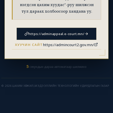
нэгдсэн цахим хуудас"-руу шилжсэн
тул дараах холбоосоор хандана уу.
https://adminappeal.e-court.mn/
https://admincourt2.gov.mn/
ХУУЧИН САЙТ
5
секундын дараа автоматаар шилжинэ
© 2026 ЦАХИМ ХӨГЖИЛ,МЭДЭЭЛЛИЙН ТЕХНОЛОГИЙН УДИРДЛАГЫН ГАЗАР